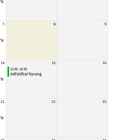
’N
7.
8.
9.
’N
14.
15.
16.
10.00 - 18.00
Astfaldbal Nyvang
’N
21.
22.
23.
’N