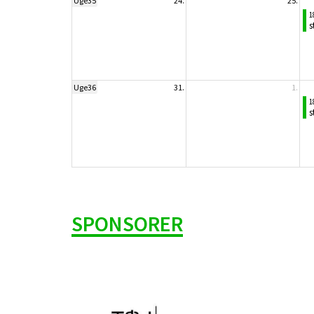
Uge35
24.
25.
1
s
Uge36
31.
1.
1
s
SPONSORER