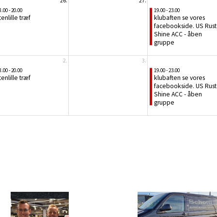
26.
27.
8.00 - 20.00
19.00 - 23.00
tenlille træf
klubaften se vores
facebookside. US Rust
Shine ACC - åben
gruppe
2.
3.
8.00 - 20.00
19.00 - 23.00
tenlille træf
klubaften se vores
facebookside. US Rust
Shine ACC - åben
gruppe