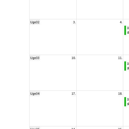
Uge32
3.
4.
1
s
Uge33
10.
11.
1
s
Uge34
17.
18.
1
s