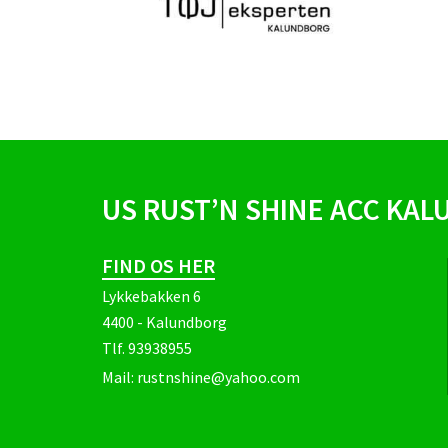
US RUST’N SHINE ACC KA
FIND OS HER
Lykkebakken 6
4400 - Kalundborg
Tlf.
93938955
Mail:
rustnshine@yahoo.com