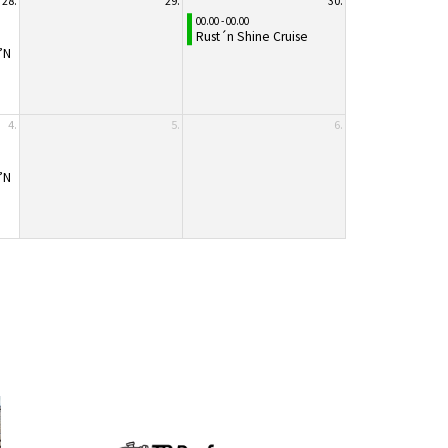
28.
29.
30.
00.00 - 00.00
Rust´n Shine Cruise
’N
4.
5.
6.
’N