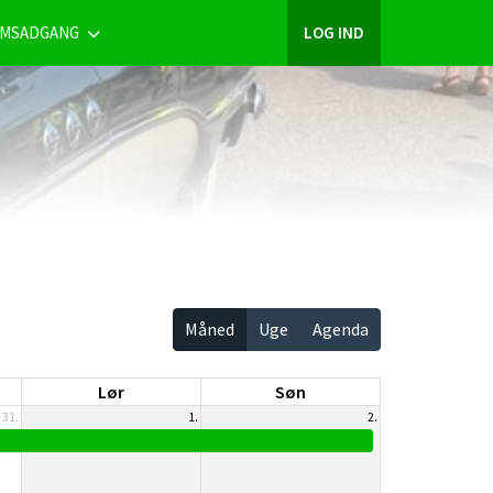
MSADGANG
LOG IND
Måned
Uge
Agenda
Lør
Søn
31.
1.
2.