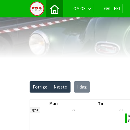
OM OS
GALLERI
Vis alle
Forrige
Næste
I dag
Man
Tir
Uge31
27.
28.
1
s