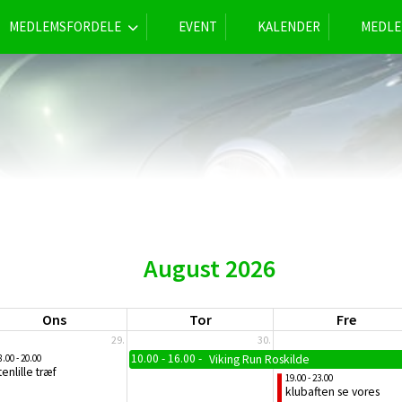
MEDLEMSFORDELE
EVENT
KALENDER
MEDLE
August 2026
Ons
Tor
Fre
29.
30.
10.00 - 16.00
8.00 - 20.00
Viking Run Roskilde
tenlille træf
19.00 - 23.00
klubaften se vores