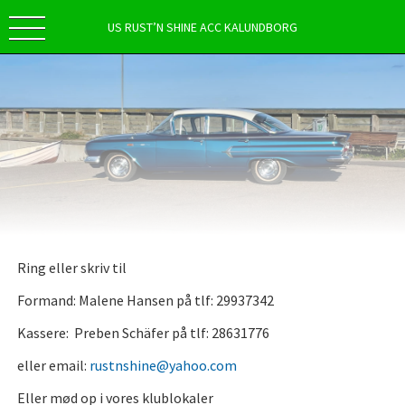
US RUST’N SHINE ACC KALUNDBORG
Ring eller skriv til
Formand: Malene Hansen på tlf: 29937342
Kassere: Preben Schäfer på tlf: 28631776
eller email:
rustnshine@yahoo.com
Eller mød op i vores klublokaler